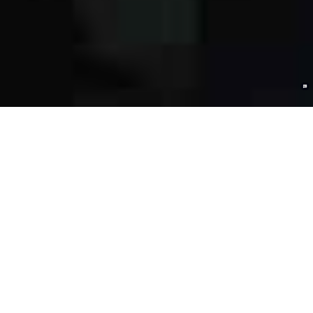
产品技术伙伴
联盟合作伙伴