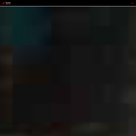
jackpot